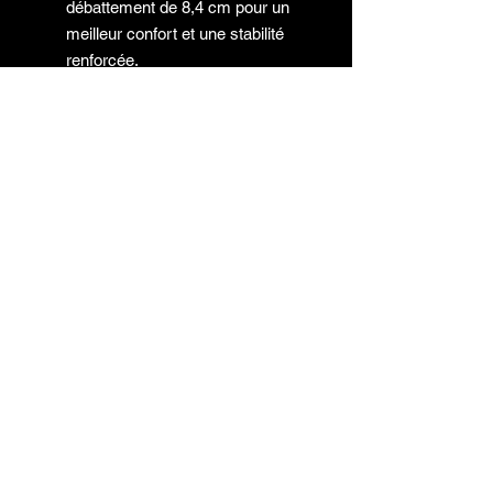
débattement de 8,4 cm pour un
meilleur confort et une stabilité
renforcée.
Freins hydrauliques à disque
assurant un freinage puissant,
progressif et maîtrisé.
Cadre en alliage d’aluminium
ultra-résistant, alliant légèreté et
robustesse pour une maniabilité
optimale.
MOTORISATION &
TRANSMISSION :
Moteur Brushless BLDC à
bobinage HairPin : meilleure
dissipation thermique.
Refroidissement : Air.
Puissance maximale : 21 kW
(Turbo) / 18 kW (Sport).
Couple maximal : 511 N.m.