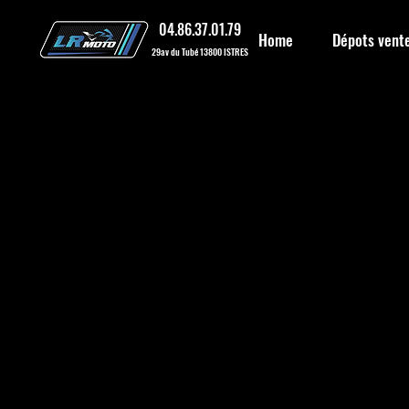
04.86.37.01.79
Home
Dépots vent
29av du Tubé 13800 ISTRES