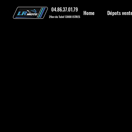
04.86.37.01.79
Home
Dépots vent
29av du Tubé 13800 ISTRES